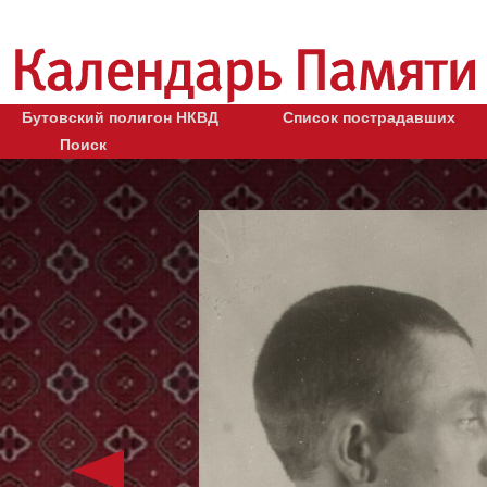
Бутовский полигон НКВД
Список пострадавших
Поиск