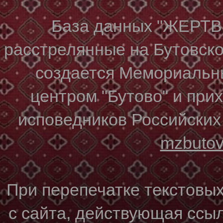
База данных "ЖЕР
расстрелянные на Бутовском
создается Мемориальн
центром "Бутово" и при
исповедников Российских
mzbuto
При перепечатке текстовы
с сайта, действующая ссы