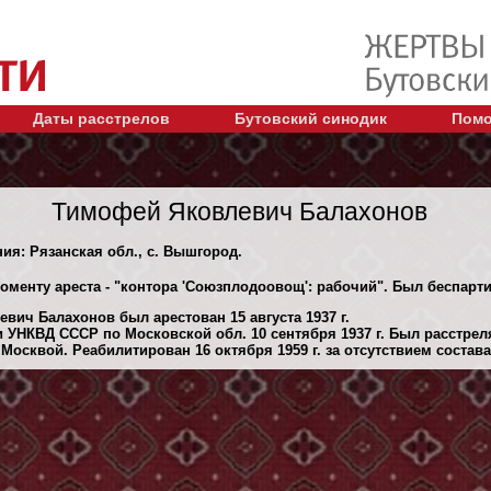
Даты расстрелов
Бутовский синодик
Помо
Тимофей Яковлевич Балахонов
ния: Рязанская обл., с. Вышгород.
моменту ареста - "контора 'Союзплодоовощ': рабочий". Был беспарт
вич Балахонов был арестован 15 августа 1937 г.
 УНКВД СССР по Московской обл. 10 сентября 1937 г. Был расстре
осквой. Реабилитирован 16 октября 1959 г. за отсутствием состава