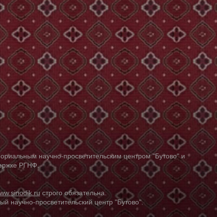
ориальным научно-просветительским центром "Бутово" и
держке РГНФ.
ww.sinodik.ru
строго обязательна.
й научно-просветительский центр "Бутово".