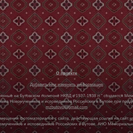
О проекте
Добавить или изменить информацию
е на Бутовском полигоне НКВД в 1937-1938 гг." создается Мем
ама Новомучеников и исповедников Российских в Бутове при под
mzbutovo@gmail.com
азмещении фотоматериалов с сайта, действующая ссылка на сайт
w
омучеников и исповедников Российских в Бутове, АНО Мемориальны