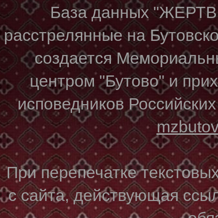
База данных "ЖЕР
расстрелянные на Бутовском
создается Мемориальн
центром "Бутово" и при
исповедников Российских
mzbuto
При перепечатке текстовы
с сайта, действующая ссы
обя