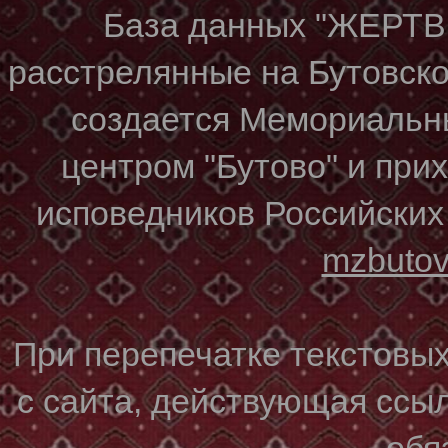
База данных "ЖЕР
расстрелянные на Бутовском
создается Мемориальн
центром "Бутово" и при
исповедников Российских
mzbuto
При перепечатке текстовы
с сайта, действующая ссы
обя