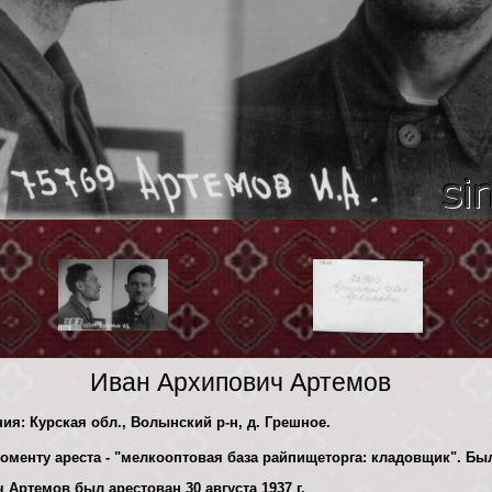
Иван Архипович Артемов
ния: Курская обл., Волынский р-н, д. Грешное.
моменту ареста - "мелкооптовая база райпищеторга: кладовщик". Б
Артемов был арестован 30 августа 1937 г.