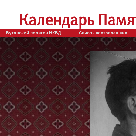
Бутовский полигон НКВД
Список пострадавших