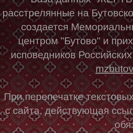
расстрелянные на Бутовском
создается Мемориальн
центром "Бутово" и при
исповедников Российских
mzbuto
При перепечатке текстовы
с сайта, действующая ссы
обя