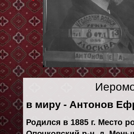
Иеромо
в миру - Антонов Е
Родился в 1885 г. Место р
Опочковский р-н, д. Мень