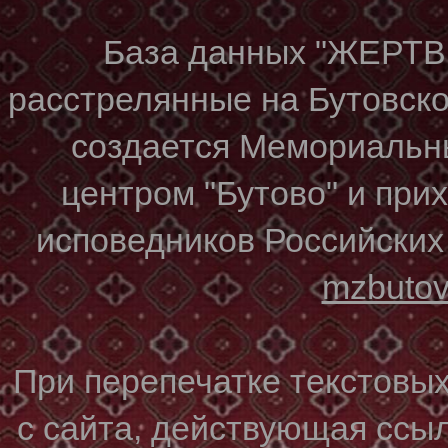
База данных "ЖЕР
расстрелянные на Бутовском
создается Мемориальн
центром "Бутово" и при
исповедников Российских
mzbuto
При перепечатке текстовы
с сайта, действующая ссы