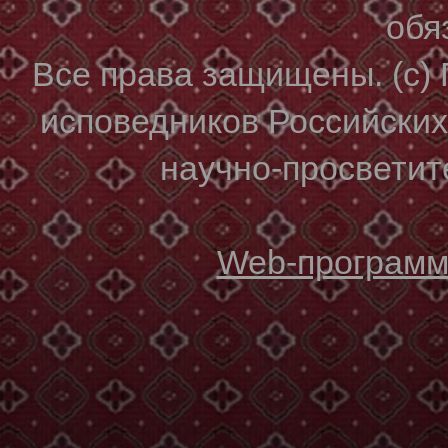
обя
Все права защищены. (с)
исповедников Российски
научно-просветите
Web-программи