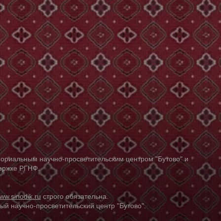
ориальным научно-просветительским центром "Бутово" и
держке РГНФ.
ww.sinodik.ru
строго обязательна.
й научно-просветительский центр "Бутово".