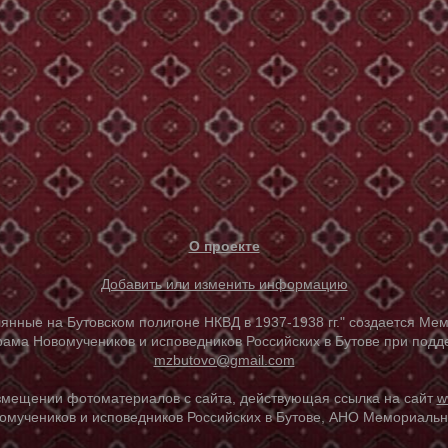
О проекте
Добавить или изменить информацию
е на Бутовском полигоне НКВД в 1937-1938 гг." создается Мем
ама Новомучеников и исповедников Российских в Бутове при под
mzbutovo@gmail.com
азмещении фотоматериалов с сайта, действующая ссылка на сайт
w
омучеников и исповедников Российских в Бутове, АНО Мемориальны