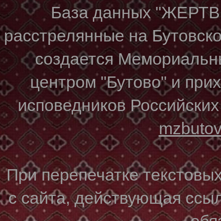
База данных "ЖЕР
расстрелянные на Бутовском
создается Мемориальн
центром "Бутово" и при
исповедников Российских
mzbuto
При перепечатке текстовы
с сайта, действующая ссы
обя