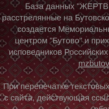
База данных "ЖЕР
расстрелянные на Бутовском
создается Мемориальн
центром "Бутово" и при
исповедников Российских
mzbuto
При перепечатке текстовы
с сайта, действующая ссы
обя