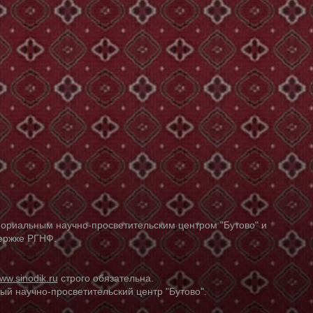
ориальным научно-просветительским центром "Бутово" и
держке РГНФ.
ww.sinodik.ru
строго обязательна.
й научно-просветительский центр "Бутово".