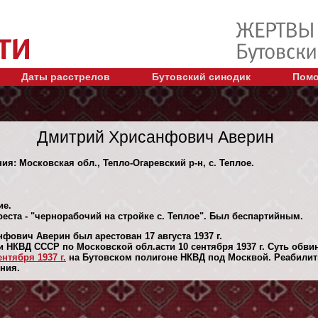
Даты расстрелов
Бутовский синодик
Помо
Дмитрий Хрисанфович Аверин
ия: Московская обл., Тепло-Огаревский р-н, с. Теплое.
ие.
еста - "чернорабочий на стройке с. Теплое". Был беспартийным.
фович Аверин был арестован 17 августа 1937 г.
 НКВД СССР по Московской обл.асти 10 сентября 1937 г. Суть обв
ентября 1937 г.
на Бутовском полигоне НКВД под Москвой. Реабилити
ния.