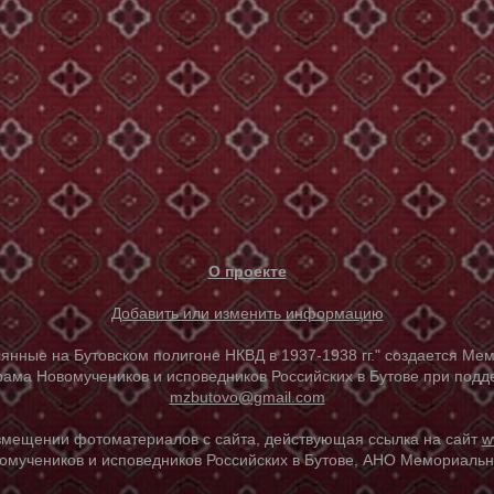
О проекте
Добавить или изменить информацию
е на Бутовском полигоне НКВД в 1937-1938 гг." создается Мем
ама Новомучеников и исповедников Российских в Бутове при под
mzbutovo@gmail.com
азмещении фотоматериалов с сайта, действующая ссылка на сайт
w
омучеников и исповедников Российских в Бутове, АНО Мемориальны