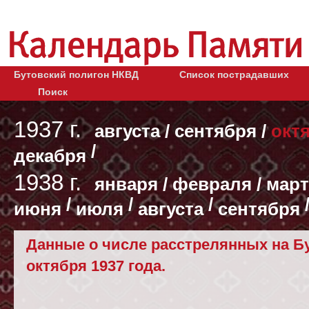
Бутовский полигон НКВД
Список пострадавших
Поиск
1937 г.
августа
/
сентября
/
окт
/
декабря
1938 г.
января
/
февраля
/
март
/
/
/
июня
июля
августа
сентября
Данные о числе расстрелянных на Бу
октября 1937 года.