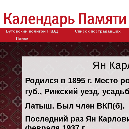
Бутовский полигон НКВД
Список пострадавших
Поиск
Ян Кар
Родился в 1895 г. Место 
губ., Рижский уезд, усадь
Латыш. Был член ВКП(б).
Последний раз Ян Карлов
февраля 1937 г.