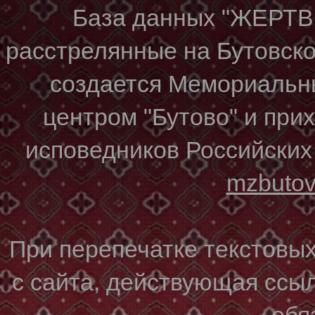
База данных "ЖЕР
расстрелянные на Бутовском
создается Мемориальн
центром "Бутово" и при
исповедников Российских
mzbuto
При перепечатке текстовы
с сайта, действующая ссы
обя