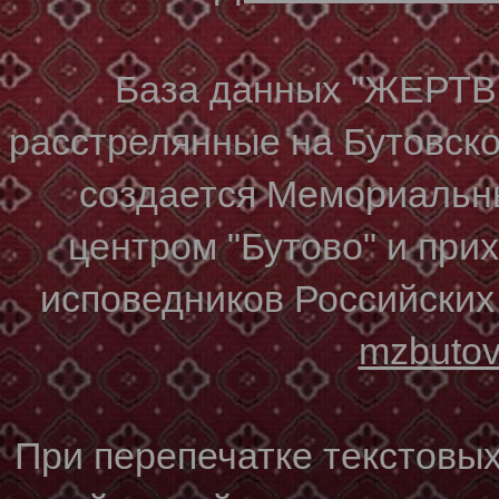
База данных "ЖЕР
расстрелянные на Бутовском
создается Мемориальн
центром "Бутово" и при
исповедников Российских
mzbuto
При перепечатке текстовы