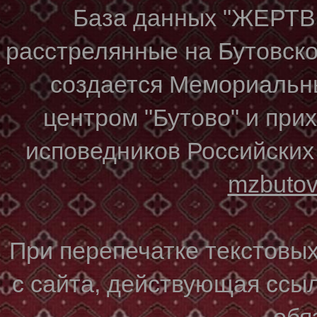
База данных "ЖЕР
расстрелянные на Бутовском
создается Мемориальн
центром "Бутово" и при
исповедников Российских
mzbuto
При перепечатке текстовы
с сайта, действующая ссы
обя