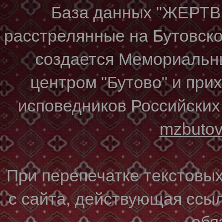
База данных "ЖЕР
расстрелянные на Бутовском
создается Мемориальн
центром "Бутово" и при
исповедников Российских
mzbuto
При перепечатке текстовы
с сайта, действующая ссы
обя