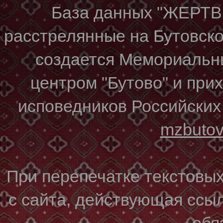
База данных "ЖЕР
расстрелянные на Бутовском
создается Мемориальн
центром "Бутово" и при
исповедников Российских
mzbuto
При перепечатке текстовы
с сайта, действующая ссы
обя