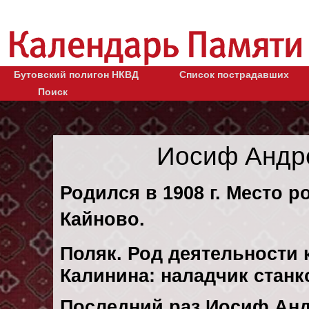
Бутовский полигон НКВД
Список пострадавших
Поиск
Иосиф Андр
Родился в 1908 г. Место 
Кайново.
Поляк. Род деятельности к
Калинина: наладчик стан
Последний раз Иосиф Ан