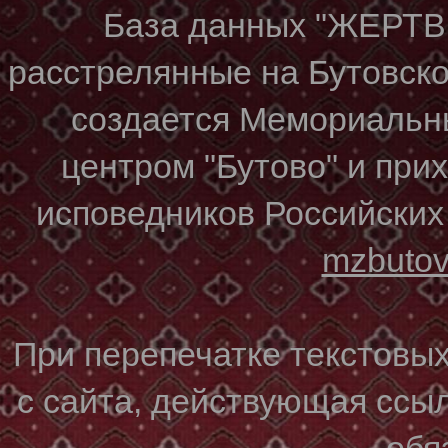
База данных "ЖЕР
расстрелянные на Бутовском
создается Мемориальн
центром "Бутово" и при
исповедников Российских
mzbuto
При перепечатке текстовы
с сайта, действующая ссы
обя