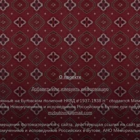
О проекте
Добавить или изменить информацию
е на Бутовском полигоне НКВД в 1937-1938 гг." создается Мем
ама Новомучеников и исповедников Российских в Бутове при под
mzbutovo@gmail.com
азмещении фотоматериалов с сайта, действующая ссылка на сайт
w
омучеников и исповедников Российских в Бутове, АНО Мемориальны