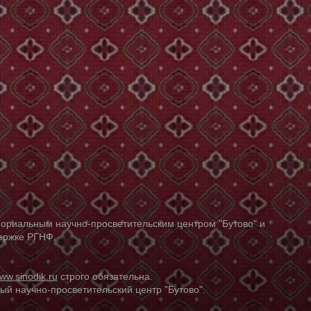
ориальным научно-просветительским центром "Бутово" и
держке РГНФ.
ww.sinodik.ru
строго обязательна.
й научно-просветительский центр "Бутово".