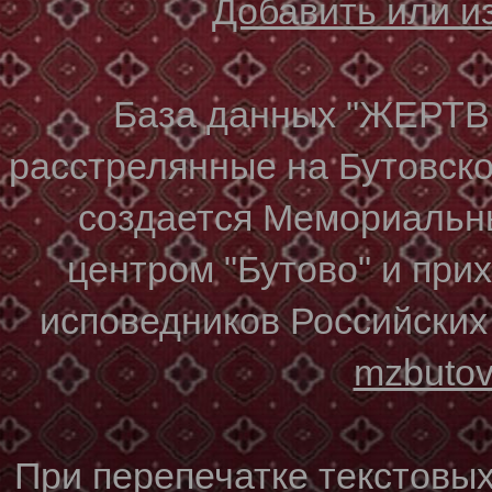
Добавить или 
База данных "ЖЕР
расстрелянные на Бутовском
создается Мемориальн
центром "Бутово" и при
исповедников Российских
mzbuto
При перепечатке текстовы