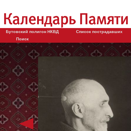
Бутовский полигон НКВД
Список пострадавших
Поиск