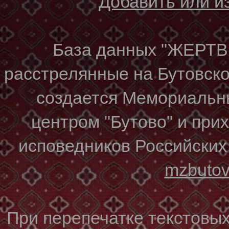
Добавить или 
База данных "ЖЕР
расстрелянные на Бутовском
создается Мемориальн
центром "Бутово" и при
исповедников Российских
mzbuto
При перепечатке текстовы