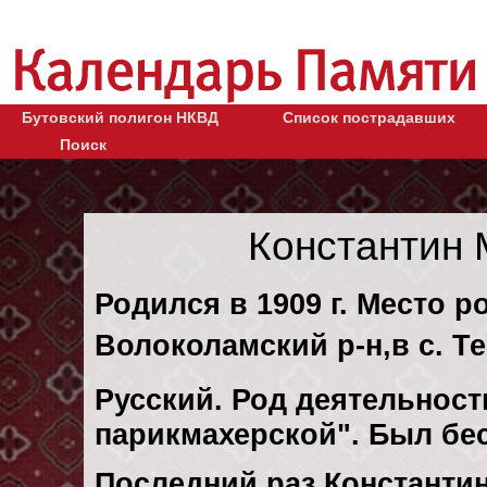
Бутовский полигон НКВД
Список пострадавших
Поиск
Константин
Родился в 1909 г. Место р
Волоколамский р-н,в с. Т
Русский. Род деятельност
парикмахерской". Был бе
Последний раз Константи