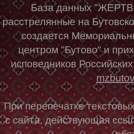
База данных "ЖЕР
расстрелянные на Бутовском
создается Мемориальн
центром "Бутово" и при
исповедников Российских
mzbuto
При перепечатке текстовы
с сайта, действующая ссы
обя