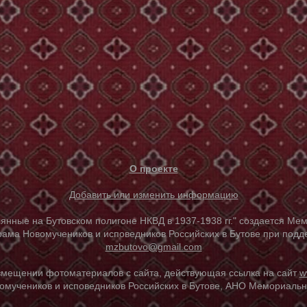
О проекте
Добавить или изменить информацию
е на Бутовском полигоне НКВД в 1937-1938 гг." создается Мем
ама Новомучеников и исповедников Российских в Бутове при под
mzbutovo@gmail.com
азмещении фотоматериалов с сайта, действующая ссылка на сайт
w
омучеников и исповедников Российских в Бутове, АНО Мемориальны