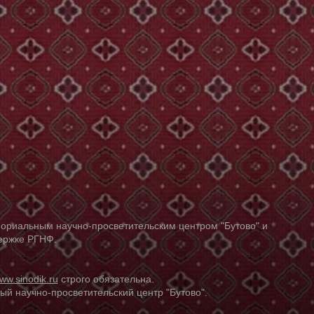
ориальным научно-просветительским центром "Бутово" и
держке РГНФ.
ww.sinodik.ru
строго обязательна.
й научно-просветительский центр "Бутово".