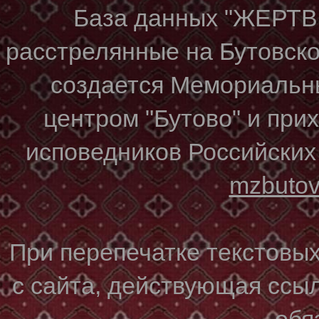
База данных "ЖЕР
расстрелянные на Бутовском
создается Мемориальн
центром "Бутово" и при
исповедников Российских
mzbuto
При перепечатке текстовы
с сайта, действующая ссы
обя