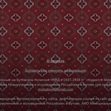
О проекте
Добавить или изменить информацию
е на Бутовском полигоне НКВД в 1937-1938 гг." создается Мем
ама Новомучеников и исповедников Российских в Бутове при под
mzbutovo@gmail.com
азмещении фотоматериалов с сайта, действующая ссылка на сайт
w
омучеников и исповедников Российских в Бутове, АНО Мемориальны