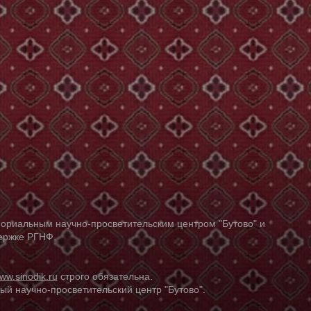
ориальным научно-просветительским центром "Бутово" и
держке РГНФ.
ww.sinodik.ru
строго обязательна.
й научно-просветительский центр "Бутово".