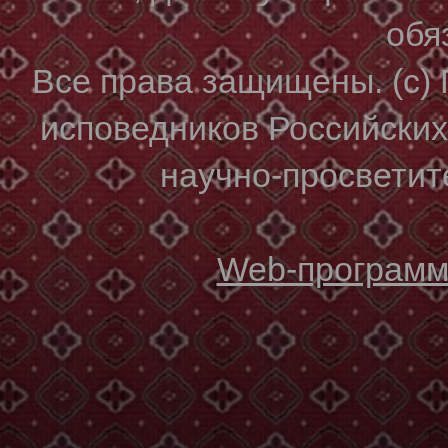
обя
Все права защищены. (с)
исповедников Российски
научно-просветите
Web-программи