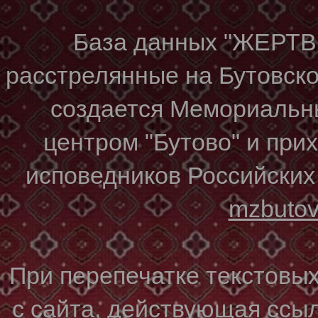
База данных "ЖЕР
расстрелянные на Бутовском
создается Мемориальн
центром "Бутово" и при
исповедников Российских
mzbuto
При перепечатке текстовы
с сайта, действующая ссы