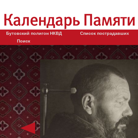
Бутовский полигон НКВД
Список пострадавших
Поиск