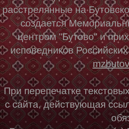
расстрелянные на Бутовском
создается Мемориальн
центром "Бутово" и при
исповедников Российских
mzbuto
При перепечатке текстовы
с сайта, действующая ссы
обя