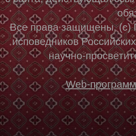
обя
Все права защищены. (с)
исповедников Российски
научно-просветите
Web-программи