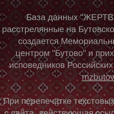
База данных "ЖЕР
расстрелянные на Бутовском
создается Мемориальн
центром "Бутово" и при
исповедников Российских
mzbuto
При перепечатке текстовы
с сайта, действующая ссы