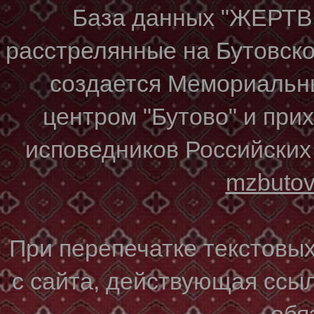
База данных "ЖЕР
расстрелянные на Бутовском
создается Мемориальн
центром "Бутово" и при
исповедников Российских
mzbuto
При перепечатке текстовы
с сайта, действующая ссы
обя