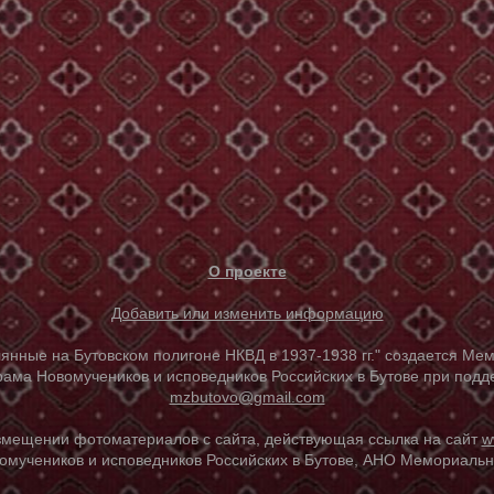
О проекте
Добавить или изменить информацию
е на Бутовском полигоне НКВД в 1937-1938 гг." создается Мем
ама Новомучеников и исповедников Российских в Бутове при под
mzbutovo@gmail.com
азмещении фотоматериалов с сайта, действующая ссылка на сайт
w
омучеников и исповедников Российских в Бутове, АНО Мемориальны