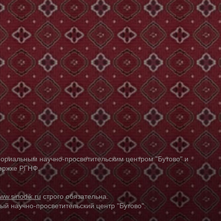
ориальным научно-просветительским центром "Бутово" и
держке РГНФ.
ww.sinodik.ru
строго обязательна.
й научно-просветительский центр "Бутово".