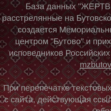
База данных "ЖЕР
расстрелянные на Бутовском
создается Мемориальн
центром "Бутово" и при
исповедников Российских
mzbuto
При перепечатке текстовы
с сайта, действующая ссы
обя