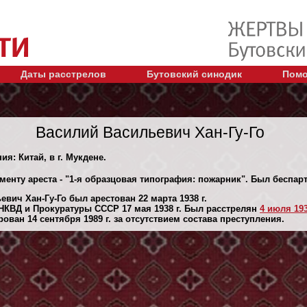
Даты расстрелов
Бутовский синодик
Помо
Василий Васильевич Хан-Гу-Го
ия: Китай, в г. Мукдене.
менту ареста - "1-я образцовая типография: пожарник". Был беспа
вич Хан-Гу-Го был арестован 22 марта 1938 г.
НКВД и Прокуратуры СССР 17 мая 1938 г. Был расстрелян
4 июля 193
ван 14 сентября 1989 г. за отсутствием состава преступления.