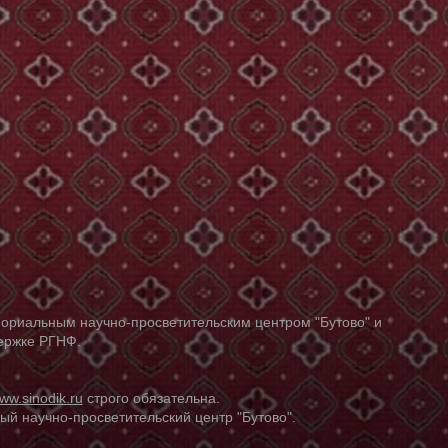
ориальным научно-просветительским центром "Бутово" и
держке РГНФ.
ww.sinodik.ru
строго обязательна.
й научно-просветительский центр "Бутово".