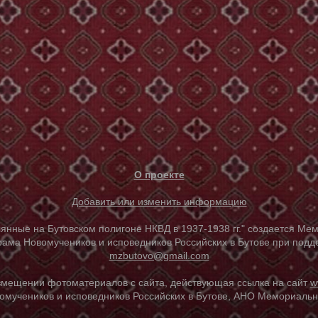
О проекте
Добавить или изменить информацию
е на Бутовском полигоне НКВД в 1937-1938 гг." создается Мем
ама Новомучеников и исповедников Российских в Бутове при под
mzbutovo@gmail.com
азмещении фотоматериалов с сайта, действующая ссылка на сайт
w
омучеников и исповедников Российских в Бутове, АНО Мемориальны