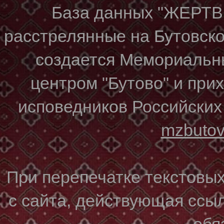
База данных "ЖЕР
расстрелянные на Бутовском
создается Мемориальн
центром "Бутово" и при
исповедников Российских
mzbuto
При перепечатке текстовы
с сайта, действующая ссы
обя