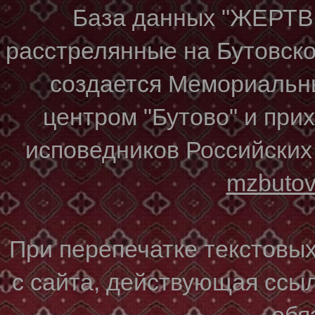
База данных "ЖЕР
расстрелянные на Бутовском
создается Мемориальн
центром "Бутово" и при
исповедников Российских
mzbuto
При перепечатке текстовы
с сайта, действующая ссы
обя