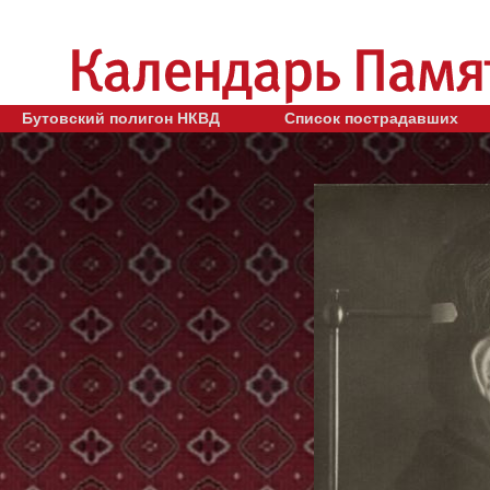
Бутовский полигон НКВД
Список пострадавших