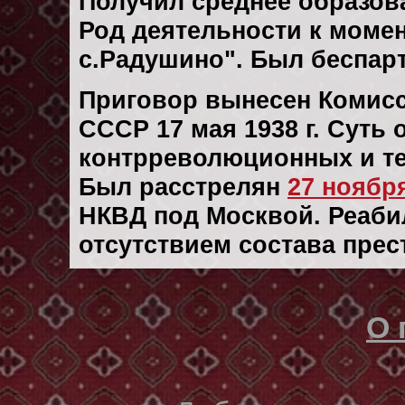
Получил среднее образов
Род деятельности к момен
с.Радушино". Был беспар
Приговор вынесен Комис
СССР 17 мая 1938 г. Суть
контрреволюционных и те
Был расстрелян
27 ноября
НКВД под Москвой. Реабил
отсутствием состава прес
О 