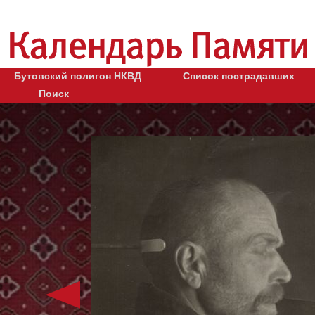
Бутовский полигон НКВД
Список пострадавших
Поиск