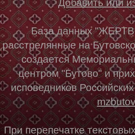
Добавить или 
База данных "ЖЕР
расстрелянные на Бутовском
создается Мемориальн
центром "Бутово" и при
исповедников Российских
mzbuto
При перепечатке текстовы