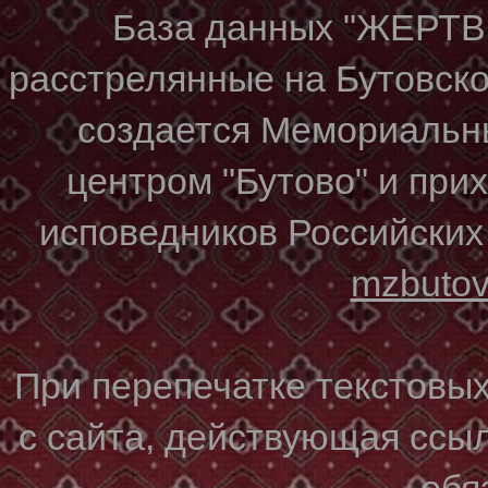
База данных "ЖЕР
расстрелянные на Бутовском
создается Мемориальн
центром "Бутово" и при
исповедников Российских
mzbuto
При перепечатке текстовы
с сайта, действующая ссы
обя