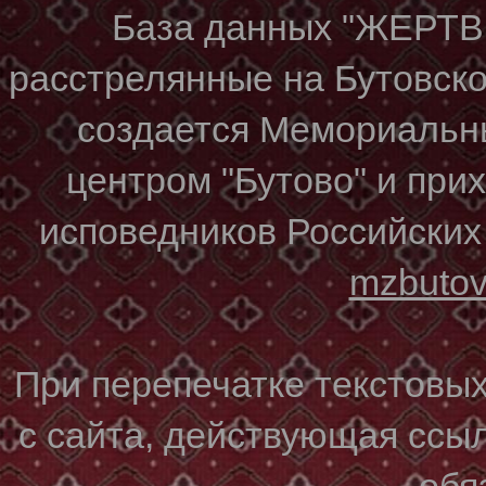
База данных "ЖЕР
расстрелянные на Бутовском
создается Мемориальн
центром "Бутово" и при
исповедников Российских
mzbuto
При перепечатке текстовы
с сайта, действующая ссы
обя