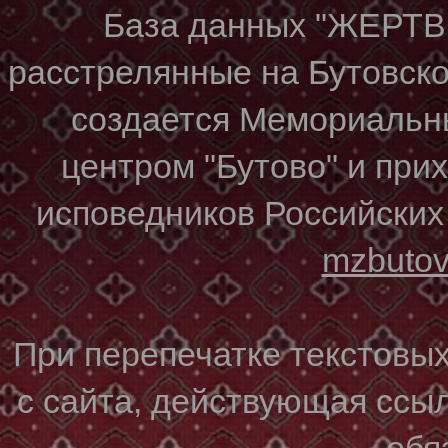
База данных "ЖЕР
расстрелянные на Бутовском
создается Мемориальн
центром "Бутово" и при
исповедников Российских
mzbuto
При перепечатке текстовы
с сайта, действующая ссы
обя