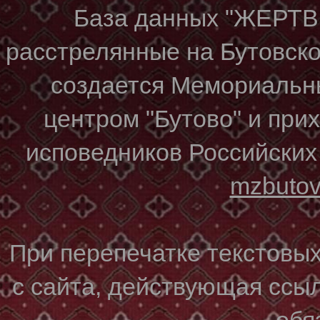
База данных "ЖЕР
расстрелянные на Бутовском
создается Мемориальн
центром "Бутово" и при
исповедников Российских
mzbuto
При перепечатке текстовы
с сайта, действующая ссы
обя