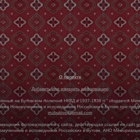
О проекте
Добавить или изменить информацию
е на Бутовском полигоне НКВД в 1937-1938 гг." создается Мем
ама Новомучеников и исповедников Российских в Бутове при под
mzbutovo@gmail.com
азмещении фотоматериалов с сайта, действующая ссылка на сайт
w
омучеников и исповедников Российских в Бутове, АНО Мемориальны