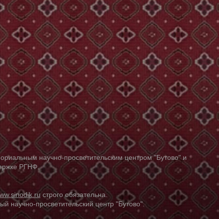
ориальным научно-просветительским центром "Бутово" и
держке РГНФ.
ww.sinodik.ru
строго обязательна.
й научно-просветительский центр "Бутово".