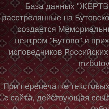
База данных "ЖЕР
расстрелянные на Бутовском
создается Мемориальн
центром "Бутово" и при
исповедников Российских
mzbuto
При перепечатке текстовы
с сайта, действующая ссы
обя