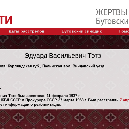
Даты расстрелов
Бутовский синодик
Помо
Эдуард Васильевич Тэтэ
ния: Курляндская губ., Палинская вол. Виндавский уезд.
.
ич Тэтэ был арестован 11 февраля 1937 г.
НКВД СССР и Прокурора СССР 23 марта 1938 г. Был расстрелян
7 апр
Нет информации о реабилитации.