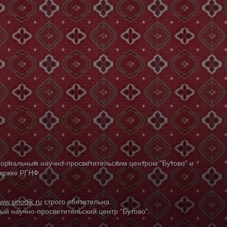
ориальным научно-просветительским центром "Бутово" и
держке РГНФ.
ww.sinodik.ru
строго обязательна.
й научно-просветительский центр "Бутово".