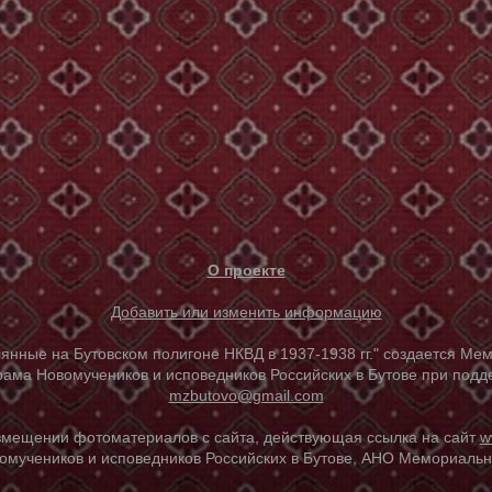
О проекте
Добавить или изменить информацию
е на Бутовском полигоне НКВД в 1937-1938 гг." создается Мем
ама Новомучеников и исповедников Российских в Бутове при под
mzbutovo@gmail.com
азмещении фотоматериалов с сайта, действующая ссылка на сайт
w
омучеников и исповедников Российских в Бутове, АНО Мемориальны