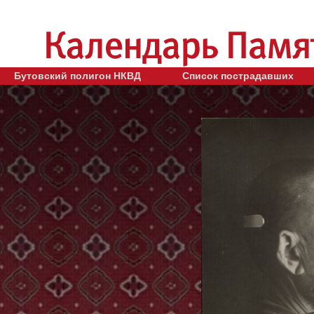
Бутовский полигон НКВД
Список пострадавших