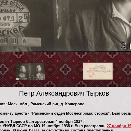
Петр Александрович Тырков
ния: Моск. обл., Раменский р-н, д. Кошерово.
моменту ареста - "Раменский отдел Мослеспрома: сторож". Был бес
ович Тырков был арестован 4 ноября 1937 г.
и УНУВД СССР по МО 19 ноября 1938 г. Был расстрелян
27 ноября 19
ван 30 июня 1989 г. за отсутствием состава преступления.