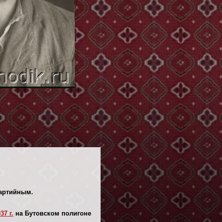
партийным.
37 г.
на Бутовском полигоне