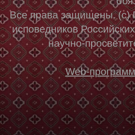
обя
Все права защищены. (с)
исповедников Российски
научно-просветите
Web-программи