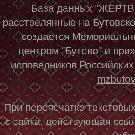
База данных "ЖЕР
расстрелянные на Бутовском
создается Мемориальн
центром "Бутово" и при
исповедников Российских
mzbuto
При перепечатке текстовы
с сайта, действующая ссы