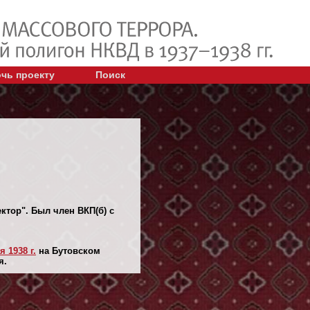
чь проекту
Поиск
ктор". Был член ВКП(б) с
я 1938 г.
на Бутовском
я.