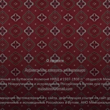
О проекте
Добавить или изменить информацию
е на Бутовском полигоне НКВД в 1937-1938 гг." создается Мем
ама Новомучеников и исповедников Российских в Бутове при под
mzbutovo@gmail.com
азмещении фотоматериалов с сайта, действующая ссылка на сайт
w
омучеников и исповедников Российских в Бутове, АНО Мемориальны