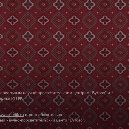
ориальным научно-просветительским центром "Бутово" и
держке РГНФ.
ww.sinodik.ru
строго обязательна.
й научно-просветительский центр "Бутово".