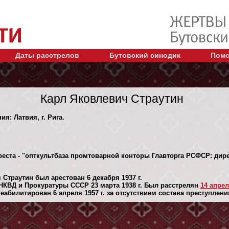
Даты расстрелов
Бутовский синодик
Помо
Карл Яковлевич Страутин
ия: Латвия, г. Рига.
реста - "опткультбаза промтоварной конторы Главторга РСФСР: дире
Страутин был арестован 6 декaбря 1937 г.
КВД и Прокуратуры СССР 23 марта 1938 г. Был расстрелян
14 апрел
абилитирован 6 апреля 1957 г. за отсутствием состава преступлени