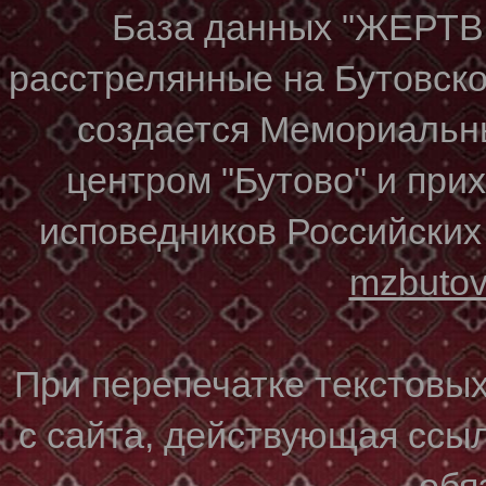
База данных "ЖЕР
расстрелянные на Бутовском
создается Мемориальн
центром "Бутово" и при
исповедников Российских
mzbuto
При перепечатке текстовы
с сайта, действующая ссы
обя