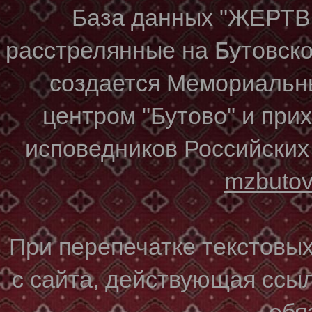
База данных "ЖЕР
расстрелянные на Бутовском
создается Мемориальн
центром "Бутово" и при
исповедников Российских
mzbuto
При перепечатке текстовы
с сайта, действующая ссы
обя