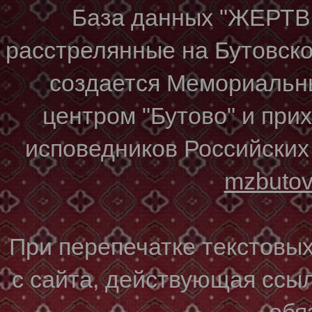
База данных "ЖЕР
расстрелянные на Бутовском
создается Мемориальн
центром "Бутово" и при
исповедников Российских
mzbuto
При перепечатке текстовы
с сайта, действующая ссы
обя