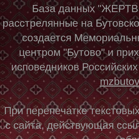
База данных "ЖЕР
расстрелянные на Бутовском
создается Мемориальн
центром "Бутово" и при
исповедников Российских
mzbuto
При перепечатке текстовы
с сайта, действующая ссы