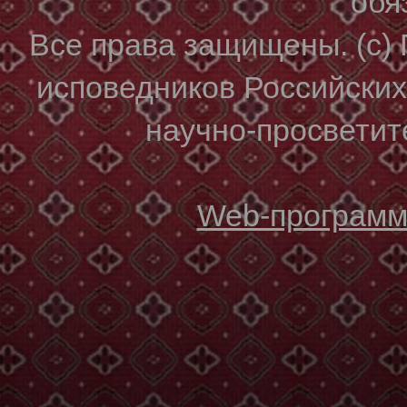
обя
Все права защищены. (с)
исповедников Российски
научно-просветите
Web-программи